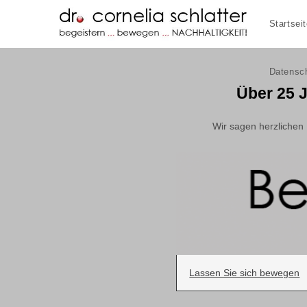
Zum
Startsei
Inhalt
springen
Datensc
Über 25 
Wir sagen herzliche
Lassen Sie sich bewegen