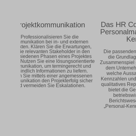
Das HR Cockp
Projektkommunikation
Personalma
Professionalisieren Sie die
Ken
Kommunikation bei in- und externen
Projekten. Klären Sie die Erwartungen,
die die relevanten Stakeholder in den
Die passenden H
verschiedenen Phasen eines Projektes
die Grundlage f
haben. Nutzen Sie eine lösungsorientierte
Zusammenspiel des
Kommunikation, um termingerecht und
dem Unternehme
verbindlich Informationen zu liefern.
welche Aussagek
Stellen Sie mittels einer angemessenen
Kennzahlen und wi
Kommunikation den Projekterfolg sicher
qualitatives Repo
und vermeiden Sie Eskalationen.
bietet die Gele
betriebswirts
Berichtswesen
„Personal-Kennza