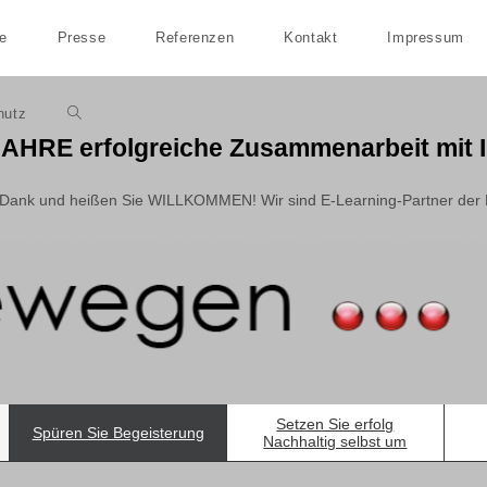
te
Presse
Referenzen
Kontakt
Impressum
hutz
Website-
JAHRE erfolgreiche Zusammenarbeit mit
Suche
n Dank und heißen Sie WILLKOMMEN! Wir sind E-Learning-Partner der
umschalten
Setzen Sie erfolg
Spüren Sie Begeisterung
Nachhaltig selbst um