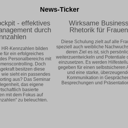
News-Ticker
it - effektives
Wirksame Business
nagement durch
Rhetorik für Frauen
nzahlen
Diese Schulung zielt auf alle Fraue
speziell auch weibliche Nachwuchskrä
R-Kennzahlen bilden
deren Ziel es ist, sich persönlich
ür ein erfolgreiches
weiterzuentwickeln und Potentiale op
 Personalbereichs mit
einzusetzen. Es werden Hilfestellun
nscontrolling. Doch
gegeben für einen selbstsicheren Auft
raft besitzen diese
und eine starke, überzeugende
e sieht ein passendes
Kommunikation in Gesprächen,
rting aus? Das Seminar
Besprechungen und Präsentatione
genheit, das eigene
chaftlich basierte
 mit dem Fokus auf
hlen“ zu beleuchten.